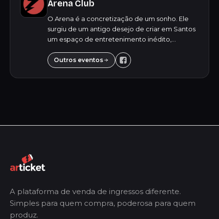
Arena Club
O Arena é a concretização de um sonho. Ele
surgiu de um antigo desejo de criar em Santos
um espaço de entretenimento inédito,
oferecendo para o público jovem uma
experiência única e inesquecível. Destacando-
Outros eventos
se pela versa...
A plataforma de venda de ingressos diferente.
Simples para quem compra, poderosa para quem
produz.