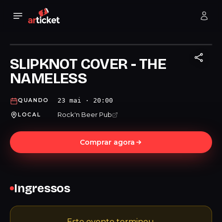
SLIPKNOT COVER - THE
NAMELESS
23 mai · 20:00
QUANDO
Rock'n Beer Pub
LOCAL
Comprar agora
Ingressos
Este evento terminou.