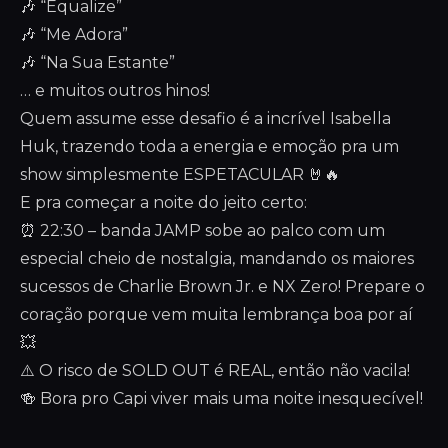
🎶 “Equalize”
🎶 “Me Adora”
🎶 “Na Sua Estante”
… e muitos outros hinos!
Quem assume esse desafio é a incrível Isabella
Huk, trazendo toda a energia e emoção pra um
show simplesmente ESPETACULAR 🤘🔥
E pra começar a noite do jeito certo:
⏰ 22:30 – banda JAMP sobe ao palco com um
especial cheio de nostalgia, mandando os maiores
sucessos de Charlie Brown Jr. e NX Zero! Prepare o
coração porque vem muita lembrança boa por aí
💥
⚠️ O risco de SOLD OUT é REAL, então não vacila!
🍻 Bora pro Capi viver mais uma noite inesquecível!