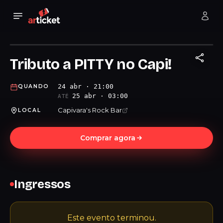
Tributo a PITTY no Capi!
24 abr · 21:00
QUANDO
25 abr · 03:00
ATÉ
Capivara's Rock Bar
LOCAL
Comprar agora
Ingressos
Este evento terminou.