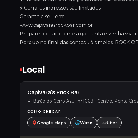
⚡ Corra, os ingressos são limitados!
Garanta o seu em:
www.capivarasrockbar.com.br
Prepare o couro, afine a garganta e venha viver 
Porque no final das contas… é simples: ROCK O
Local
Capivara's Rock Bar
R. Barão do Cerro Azul, n°1068 - Centro, Ponta Gros
COMO CHEGAR
Google Maps
Waze
Uber