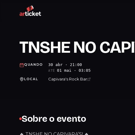
TNSHE NO CAP
30 abr · 21:00
QUANDO
01 mai · 03:05
ATÉ
Capivara's Rock Bar
LOCAL
Sobre o evento
🔥 TNSHE NO CAPIVARA’S! 🔥