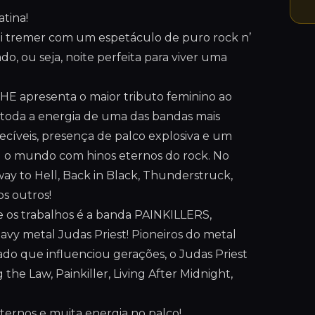
tina!
 vai tremer com um espetáculo de puro rock n’
do, ou seja, noite perfeita para viver uma
SHE apresenta o maior tributo feminino ao
r toda a energia de uma das bandas mais
uecíveis, presença de palco explosiva e um
u o mundo com hinos eternos do rock. No
way to Hell, Back in Black, Thunderstruck,
os outros!
e os trabalhos é a banda PAINKILLERS,
vy metal Judas Priest! Pioneiros do metal
ado que influenciou gerações, o Judas Priest
e Law, Painkiller, Living After Midnight,
 eternos e muita energia no palco!