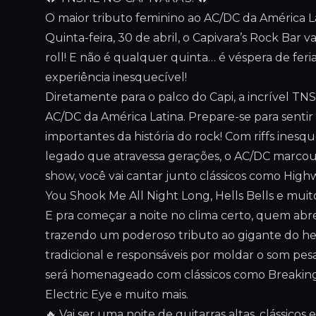
O maior tributo feminino ao AC/DC da América La
Quinta-feira, 30 de abril, o Capivara’s Rock Bar
roll! E não é qualquer quinta… é véspera de feria
experiência inesquecível!
Diretamente para o palco do Capi, a incrível TN
AC/DC da América Latina. Prepare-se para senti
importantes da história do rock! Com riffs inesq
legado que atravessa gerações, o AC/DC marco
show, você vai cantar junto clássicos como High
You Shook Me All Night Long, Hells Bells e muit
E pra começar a noite no clima certo, quem abr
trazendo um poderoso tributo ao gigante do hea
tradicional e responsáveis por moldar o som pes
será homenageado com clássicos como Breaking th
Electric Eye e muito mais.
🔥 Vai ser uma noite de guitarras altas, clássicos