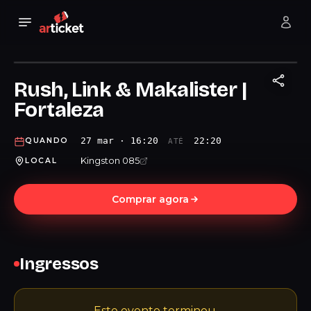
Rush, Link & Makalister |
Fortaleza
27 mar · 16:20
22:20
QUANDO
ATÉ
Kingston 085
LOCAL
Comprar agora
Ingressos
Este evento terminou.