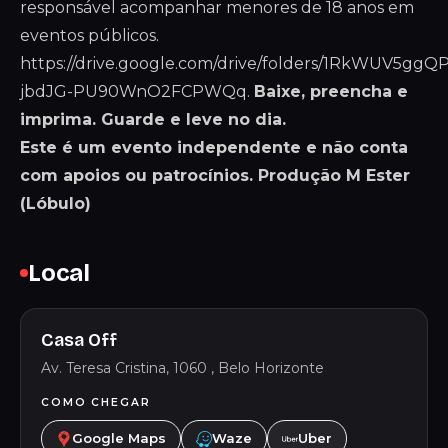
responsável acompanhar menores de 18 anos em
eventos públicos.
https://drive.google.com/drive/folders/1RkWUV5ggQ
jbdJG-PU90WnO2FCPWQq
.
Baixe, preencha e
imprima. Guarde e leve no dia.
Este é um evento independente e não conta
com apoios ou patrocínios. Produção M Ester
(Lóbulo)
Local
Casa Off
Av. Teresa Cristina, 1060 , Belo Horizonte
COMO CHEGAR
Google Maps
Waze
Uber