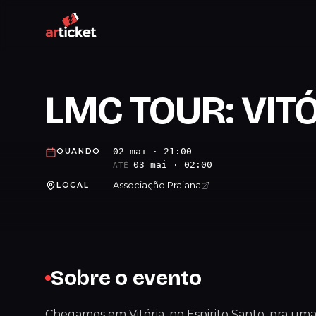
LMC TOUR: VITÓ
02 mai · 21:00
QUANDO
03 mai · 02:00
ATÉ
Associação Praiana
LOCAL
Sobre o evento
Chegamos em Vitória, no Espirito Santo, pra uma