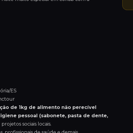
ória/ES
mctour
ção de 1kg de alimento não perecível
 higiene pessoal (sabonete, pasta de dente,
projetos sociais locais.
s, profissionais de saúde e demais