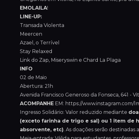
EMOLAILA
!
LINE-UP:
Transada Violenta
Meercen
Azael, o Terrível
Stay Relaxed
Link do Zap, Miseryswin e Chard La Plaga
INFO
02 de Maio
Abertura: 21h
Avenida Francisco Generoso da Fonseca, 641 - Vit
ACOMPANHE
EM: https://www.instagram.com/l
Ingresso Solidário: Valor reduzido mediante
doa
(exceto farinha de trigo e sal) ou 1 item de
absorvente, etc)
. As doações serão destinadas a 
Meia-entrada: Válida para estudantes, professore