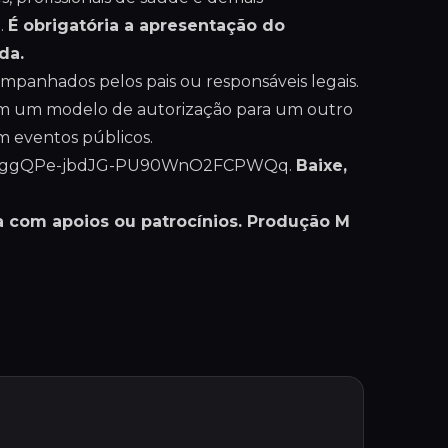
3.
É obrigatória a apresentação do
da.
panhados pelos pais ou responsáveis legais.
tem um modelo de autorização para um outro
 eventos públicos.
kWUV5ggQPe-jbdJG-PU90WnO2FCPWQq
.
Baixe,
 com apoios ou patrocínios. Produção M