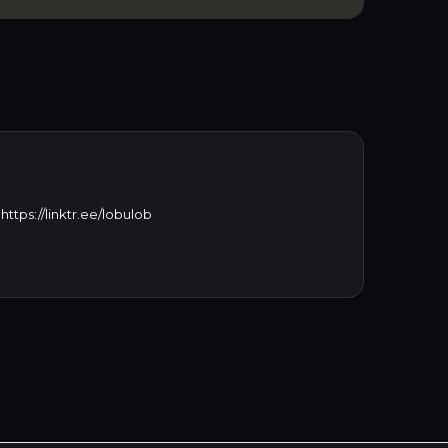
ps://linktr.ee/lobulob