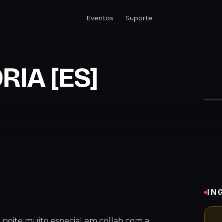
Eventos
Suporte
RIA [ES]
IN
 noite muito especial em collab com a