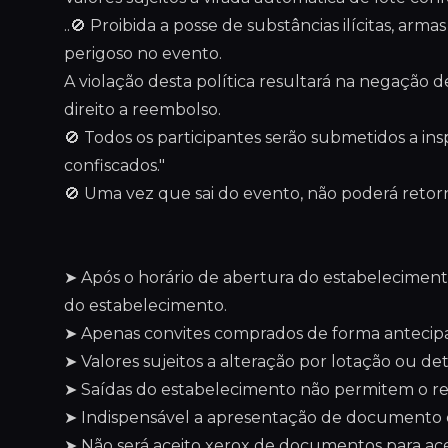
..🚫 Proibida a posse de substâncias ilícitas, ar
perigoso no evento.
A violação desta política resultará na negação
direito a reembolso.
🚫 Todos os participantes serão submetidos a in
confiscados."
🚫 Uma vez que sai do evento, não poderá reto
➤ Após o horário de abertura do estabelecimento
do estabelecimento.
➤ Apenas convites comprados de forma antecipa
➤ Valores sujeitos a alteração por lotação ou de
➤ Saídas do estabelecimento não permitem o ret
➤ Indispensável a apresentação de documento de
➤ Não será aceito xerox de documentos para ac