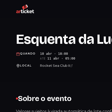
Esquenta da L
10 abr · 18:00
QUANDO
11 abr · 05:00
ATÉ
Rocket Sea Club II
LOCAL
Sobre o evento
Valores sujeitos à virada automática de lote con