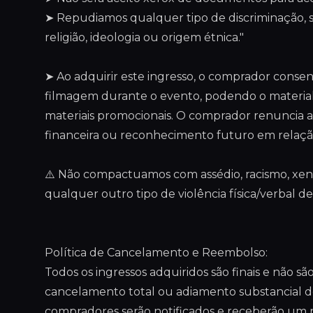
➤ Repudiamos qualquer tipo de discriminação, se
religião, ideologia ou origem étnica."
➤ Ao adquirir este ingresso, o comprador consent
filmagem durante o evento, podendo o material s
materiais promocionais. O comprador renuncia 
financeira ou reconhecimento futuro em relaçã
⚠️ Não compactuamos com assédio, racismo, xen
qualquer outro tipo de violência física/verbal d
Política de Cancelamento e Reembolso:
Todos os ingressos adquiridos são finais e não s
cancelamento total ou adiamento substancial d
compradores serão notificados e receberão um r