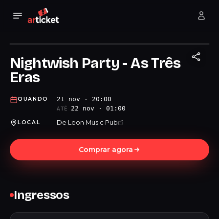
Nightwish Party - As Três
Eras
21 nov · 20:00
QUANDO
22 nov · 01:00
ATÉ
De Leon Music Pub
LOCAL
Comprar agora
Ingressos