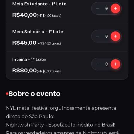
Meia Estudante - 1° Lote
0
R$40,00
(+R$4,00 taxas)
Meia Solidária - 1° Lote
0
R$45,00
(+R$4,50 taxas)
Inteira - 1° Lote
0
R$80,00
(+R$8,00 taxas)
Sobre o evento
NYL metal festival orgulhosamente apresenta
direto de São Paulo:
Nightwish Party - Espetáculo inédito no Brasil!
Para os verdadeiros amantes de Nightwish, está