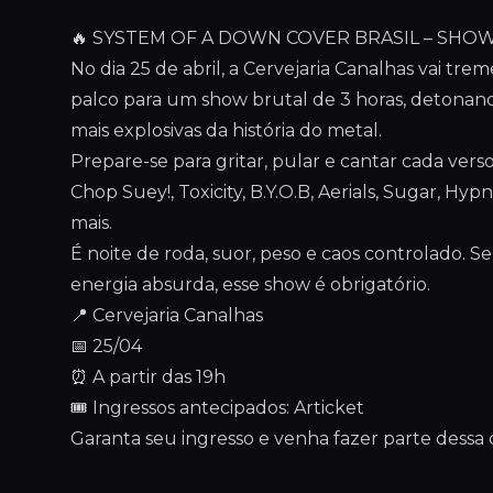
🔥 SYSTEM OF A DOWN COVER BRASIL – SHOW
No dia 25 de abril, a Cervejaria Canalhas vai tr
palco para um show brutal de 3 horas, detonand
mais explosivas da história do metal.
Prepare-se para gritar, pular e cantar cada vers
Chop Suey!, Toxicity, B.Y.O.B, Aerials, Sugar, Hyp
mais.
É noite de roda, suor, peso e caos controlado. Se 
energia absurda, esse show é obrigatório.
📍 Cervejaria Canalhas
📅 25/04
⏰ A partir das 19h
🎟️ Ingressos antecipados: Articket
Garanta seu ingresso e venha fazer parte dessa 