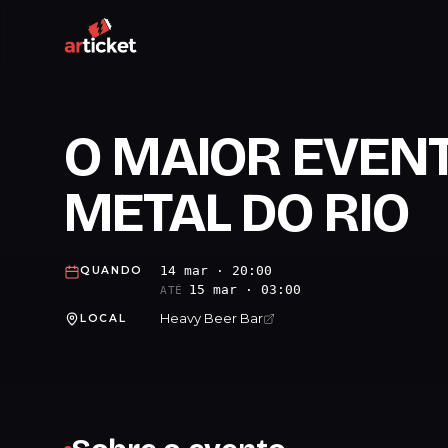
O MAIOR EVEN
METAL DO RIO
14 mar · 20:00
QUANDO
15 mar · 03:00
ATÉ
Heavy Beer Bar
LOCAL