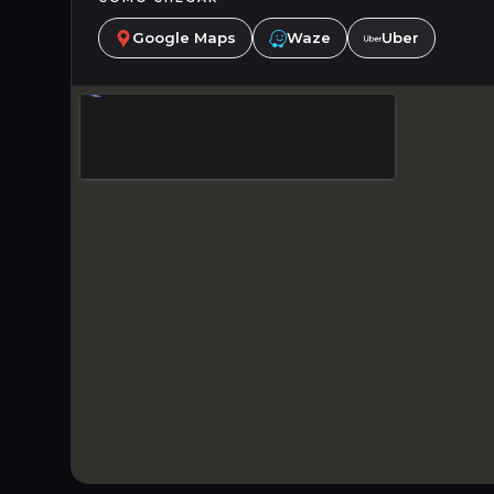
Google Maps
Waze
Uber