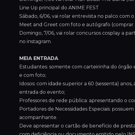
Line Up principal do ANIME FEST
Sábado, 6/06, vai rolar entrevista no palco com 
Meet and Greet com foto e autógrafo (comprar s
Domingo, 7/06, vai rolar concursos cosplay a pa
no instagram.
MEIA ENTRADA
Estudantes: somente com carteirinha do órgão es
e com foto;
Idosos: com idade superior a 60 (sessenta) ano
entrada do evento;
Professores de rede pública: apresentando o c
Portadores de Necessidades Especiais: possuem 
acompanhante.
Deve apresentar o cartão de benefício de presta
com deficiência ou documento emitido pelo INS