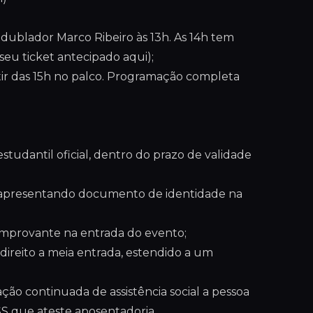
o dublador Marco Ribeiro às 13h. As 14h tem
eu ticket antecipado aqui);
rtir das 15h no palco. Programação completa
tudantil oficial, dentro do prazo de validade
s, apresentando documento de identidade na
omprovante na entrada do evento;
direito a meia entrada, estendido a um
ção continuada de assistência social a pessoa
S que ateste aposentadoria.