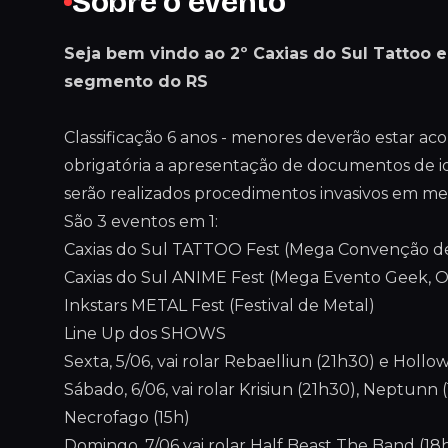
Sobre o evento
Seja bem vindo ao 2º Caxias do Sul Tattoo 
segmento do RS
Classificação 6 anos - menores deverão estar a
obrigatória a apresentação de documentos de id
serão realizados procedimentos invasivos em me
São 3 eventos em 1:
Caxias do Sul TATTOO Fest (Mega Convenção d
Caxias do Sul ANIME Fest (Mega Evento Geek, 
Inkstars METAL Fest (Festival de Metal)
Line Up dos SHOWS
Sexta, 5/06, vai rolar Rebaelliun (21h30) e Hollo
Sábado, 6/06, vai rolar Krisiun (21h30), Neptunn 
Necrofago (15h)
Domingo, 7/06 vai rolar Half Beast The Band (18