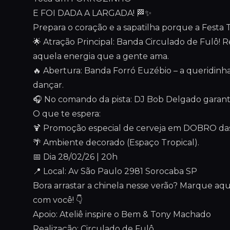
E FOI DADA A LARGADA! 🏁✨
Prepara o coração e a sapatilha porque a Festa
🌟 Atração Principal: Banda Circulado de Fulô! R
aquela energia que a gente ama.
🔥 Abertura: Banda Forró Euzébio – a queridinh
dançar.
🎧 No comando da pista: DJ Bob Delgado garantin
O que te espera:
🍹 Promoção especial de cerveja em DOBRO das 
🌴 Ambiente decorado (Espaço Tropical).
📅 Dia 28/02/26 | 20h
📍 Local: Av São Paulo 2981 Sorocaba SP
Bora arrastar a chinela nesse verão? Marque aq
com você! 👇
Apoio: Ateliê inspire o Bem & Tony Machado
Realização: Circulado de Fulô