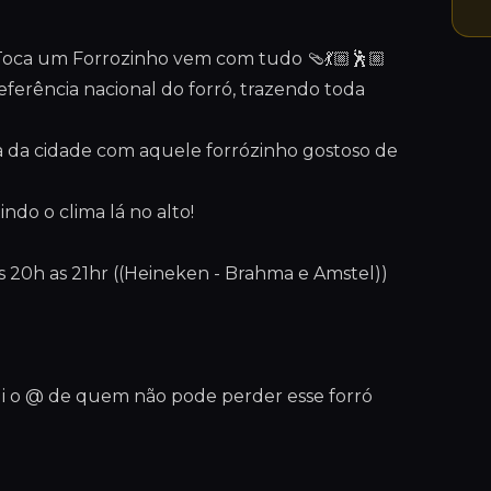
 Toca um Forrozinho vem com tudo 🩴💃🏼🕺🏼
eferência nacional do forró, trazendo toda
a da cidade com aquele forrózinho gostoso de
do o clima lá no alto!
20h as 21hr ((Heineken - Brahma e Amstel))
ui o @ de quem não pode perder esse forró