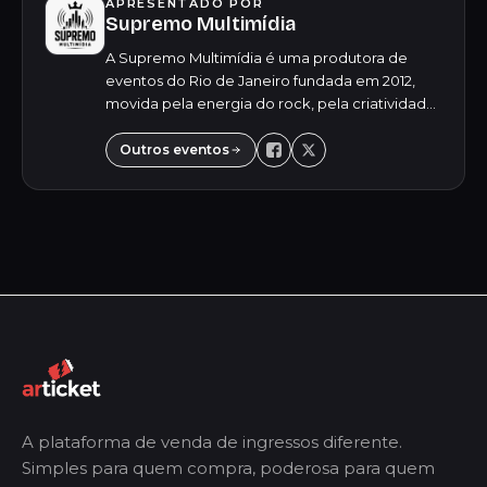
APRESENTADO POR
Supremo Multimídia
A Supremo Multimídia é uma produtora de
eventos do Rio de Janeiro fundada em 2012,
movida pela energia do rock, pela criatividade
e pelo compromisso de abrir espaço para
novos artistas. Em mais de uma década de
Outros eventos
atuação,...
A plataforma de venda de ingressos diferente.
Simples para quem compra, poderosa para quem