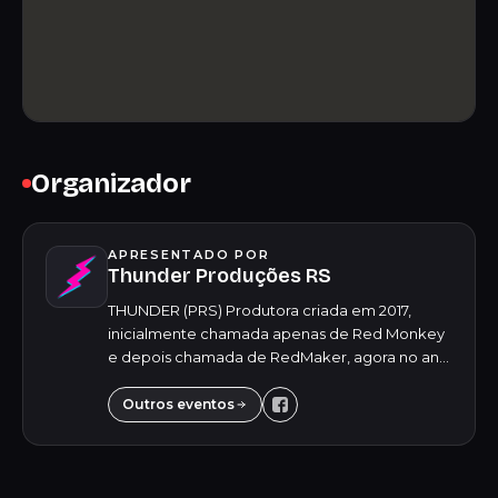
Organizador
APRESENTADO POR
Thunder Produções RS
THUNDER (PRS) Produtora criada em 2017,
inicialmente chamada apenas de Red Monkey
e depois chamada de RedMaker, agora no ano
de 2024, em um novo cenário, tivemos a ideia
de inovar mais uma vez, atualizar o nome da
Outros eventos
produt...