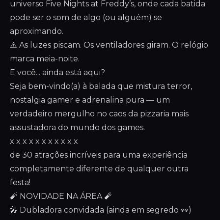
universo Five Nights at Freddy’s, onde cada batida
pode ser o som de algo (ou alguém) se
aproximando.
⚠️ As luzes piscam. Os ventiladores giram. O relógio
marca meia-noite.
E você... ainda está aqui?
Seja bem-vindo(a) à balada que mistura terror,
nostalgia gamer e adrenalina pura — um
verdadeiro mergulho no caos da pizzaria mais
assustadora do mundo dos games.
x x x x x x x x x x x
de 30 atrações incríveis para uma experiência
completamente diferente de qualquer outra
festa!
🧨 NOVIDADE NA ÁREA 🧨
🎤 Dubladora convidada (ainda em segredo 👀)