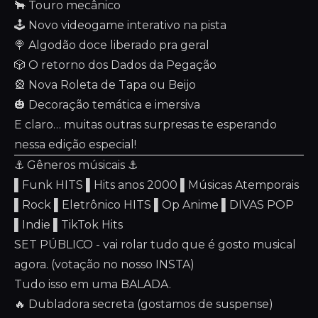
🐂 Touro mecânico
🕹️ Novo videogame interativo na pista
🍭 Algodão doce liberado pra geral
🎲 O retorno dos Dados da Pegação
🎡 Nova Roleta de Tapa ou Beijo
🎃 Decoração temática e imersiva
E claro… muitas outras surpresas te esperando
nessa edição especial!
⚓️ Gêneros músicais ⚓️
▌Funk HITS ▌Hits anos 2000 ▌Músicas Atemporais
▌Rock ▌Eletrônico HITS ▌Op Anime ▌DIVAS POP
▌Indie ▌TikTok Hits
SET PÚBLICO - vai rolar tudo que é gosto musical
agora. (votação no nosso INSTA)
Tudo isso em uma BALADA.
🔥 Dubladora secreta (gostamos de suspense)