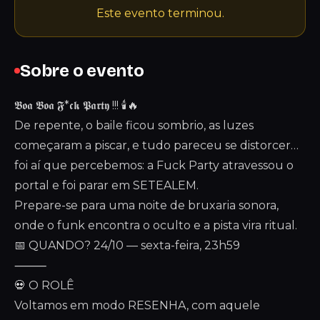
Este evento terminou.
Sobre o evento
𝕭𝖔𝖆 𝕭𝖔𝖆 𝕱*𝖈𝖐 𝕻𝖆𝖗𝖙𝖞 !!! 🕯️🔥
De repente, o baile ficou sombrio, as luzes
começaram a piscar, e tudo pareceu se distorcer…
foi aí que percebemos: a Fuck Party atravessou o
portal e foi parar em SETEALEM.
Prepare-se para uma noite de bruxaria sonora,
onde o funk encontra o oculto e a pista vira ritual.
📅 QUANDO? 24/10 — sexta-feira, 23h59
⸻
💀 O ROLÊ
Voltamos em modo RESENHA, com aquele