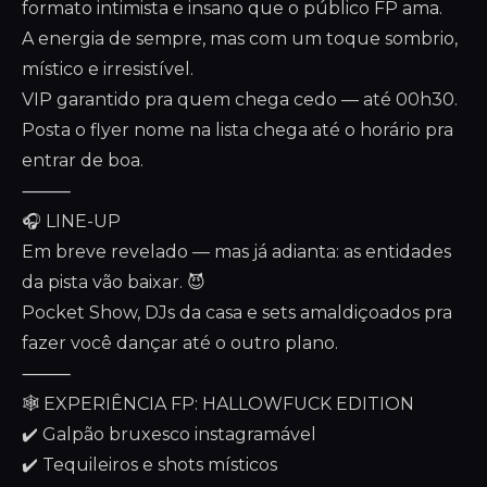
formato intimista e insano que o público FP ama.
A energia de sempre, mas com um toque sombrio,
místico e irresistível.
VIP garantido pra quem chega cedo — até 00h30.
Posta o flyer nome na lista chega até o horário pra
entrar de boa.
⸻
🎧 LINE-UP
Em breve revelado — mas já adianta: as entidades
da pista vão baixar. 😈
Pocket Show, DJs da casa e sets amaldiçoados pra
fazer você dançar até o outro plano.
⸻
🕸️ EXPERIÊNCIA FP: HALLOWFUCK EDITION
✔️ Galpão bruxesco instagramável
✔️ Tequileiros e shots místicos