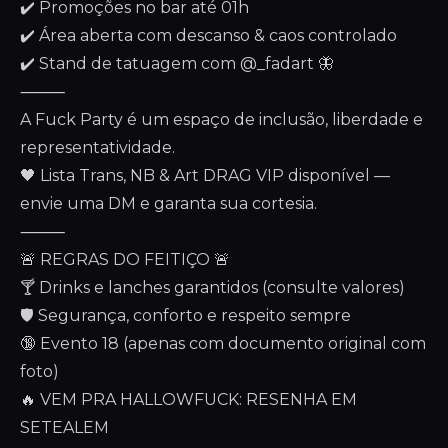
✔️ Promoções no bar até 01h
✔️ Área aberta com descanso & caos controlado
✔️ Stand de tatuagem com @_fadart 🦋
⸻
A Fuck Party é um espaço de inclusão, liberdade e
representatividade.
🖤 Lista Trans, NB & Art DRAG VIP disponível —
envie uma DM e garanta sua cortesia.
⸻
🚨 REGRAS DO FEITIÇO 🚨
🍸 Drinks e lanches garantidos (consulte valores)
🛡️ Segurança, conforto e respeito sempre
🔞 Evento 18 (apenas com documento original com
foto)
🔥 VEM PRA HALLOWFUCK: RESENHA EM
SETEALEM