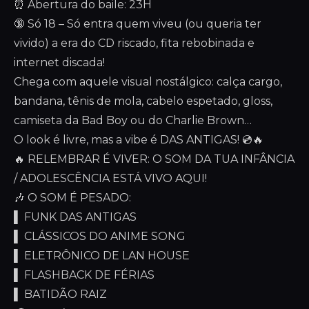
⏰ Abertura do baile: 23H
🔞 Só 18 – Só entra quem viveu (ou queria ter
vivido) a era do CD riscado, fita rebobinada e
internet discada!
Chega com aquele visual nostálgico: calça cargo,
bandana, tênis de mola, cabelo espetado, gloss,
camiseta da Bad Boy ou do Charlie Brown…
O look é livre, mas a vibe é DAS ANTIGAS! 💿🔥
🔥 RELEMBRAR É VIVER: O SOM DA TUA INFÂNCIA
/ ADOLESCÊNCIA ESTÁ VIVO AQUI!
🎶 O SOM É PESADO:
▌ FUNK DAS ANTIGAS
▌ CLÁSSICOS DO ANIME SONG
▌ ELETRÔNICO DE LAN HOUSE
▌ FLASHBACK DE FÉRIAS
▌ BATIDÃO RAIZ