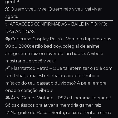
gente!
📀 Quem viveu, vive. Quem não viveu, vai viver
agora.
✨ ATRAÇÕES CONFIRMADAS – BAILE IN TOKYO:
DAS ANTIGAS
🎭 Concurso Cosplay Retrô – Vem no drip dos anos
90 ou 2000: estilo bad boy, colegial de anime
antigo, emo raiz ou raver da lan house. A vibe é
mostrar que você viveu!
🖋️ Flashtattoo Retrô – Que tal eternizar o rolê com
um tribal, uma estrelinha ou aquele símbolo
místico do teu passado duvidoso? A pele lembra
onde o coração vibrou!
🎮 Área Gamer Vintage – PS2 e fliperama liberados!
Só os clássicos pra ativar a memória gamer raiz.
💨 Narguilé do Beco – Senta, relaxa e sente o clima