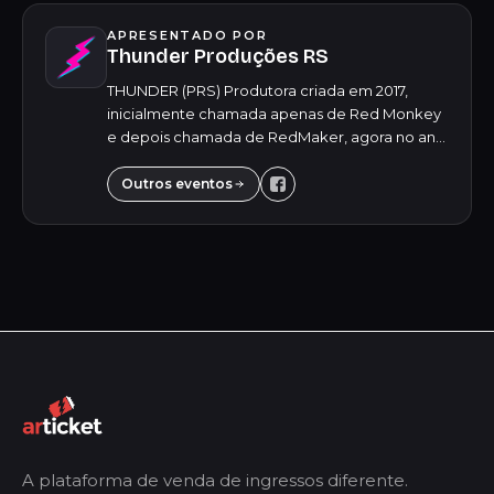
APRESENTADO POR
Thunder Produções RS
THUNDER (PRS) Produtora criada em 2017,
inicialmente chamada apenas de Red Monkey
e depois chamada de RedMaker, agora no ano
de 2024, em um novo cenário, tivemos a ideia
de inovar mais uma vez, atualizar o nome da
Outros eventos
produt...
A plataforma de venda de ingressos diferente.