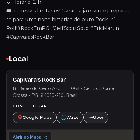
🔹 Horário: 21h
🎟 Ingressos limitados! Garanta já o seu e prepare-
se para uma noite histórica de puro Rock ‘n’
Roll!#RockEmPG #JeffScottSoto #EricMartin
#CapivarasRockBar
Local
Capivara's Rock Bar
R. Barão do Cerro Azul, n°1068 - Centro, Ponta
Grossa - PR, 84010-210, Brasil
COMO CHEGAR
Google Maps
Waze
Uber