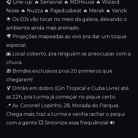
🎧 Line-up: 🔥 Sensorial 🔥 MDHouse 🔥 Wizard
Noise 🔥 Nuzza 🔥 Pajedusbeat 🔥 Merak 🔥 Vanzk
🌟 Os DJs vão tocar no meio da galera, deixando o
ambiente ainda mais animado.
🎥 Projeções mapeadas ao vivo pra dar um toque
especial.
🌆 Local coberto, pra ninguém se preocupar com a
chuva.
🎁 Brindes exclusivos pros 20 primeiros que
chegarem!
🍹 Drinks em dobro (Gin Tropical e Cuba Livre) até
as 22h, pra turma já começar no pique certo.
📍 Av. Coronel Lopinho, 28, Morada do Parque.
Chega mais, traz a turma e venha rachar o pequi
com a gente 💥 Sintonize essa frequência! 🔊