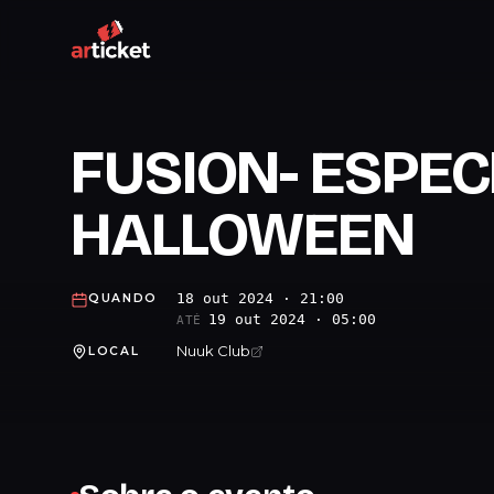
FUSION- ESPEC
HALLOWEEN
18 out 2024 · 21:00
QUANDO
19 out 2024 · 05:00
ATÉ
Nuuk Club
LOCAL