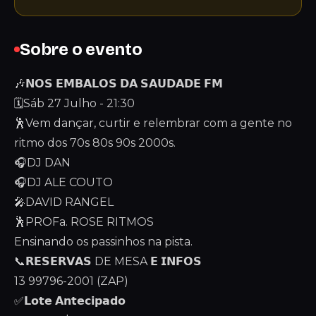
Sobre o evento
🎶𝗡𝗢𝗦 𝗘𝗠𝗕𝗔𝗟𝗢𝗦 𝗗𝗔 𝗦𝗔𝗨𝗗𝗔𝗗𝗘 𝗙𝗠
🗓️Sáb 27 Julho - 21:30
🕺Vem dançar, curtir e relembrar com a gente no
ritmo dos 70s 80s 90s 2000s.
🎧DJ DAN
🎧DJ ALE COUTO
🎤DAVID RANGEL
🕺PROFa. ROSE RITMOS
Ensinando os passinhos na pista.
📞𝗥𝗘𝗦𝗘𝗥𝗩𝗔𝗦 DE MESA 𝗘 𝗜𝗡𝗙𝗢𝗦
13 99796-2001 (ZAP)
✅𝗟𝗼𝘁𝗲 𝗔𝗻𝘁𝗲𝗰𝗶𝗽𝗮𝗱𝗼